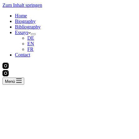
Zum Inhalt springen
Home
Biography
Bibliography
Essays
DE
EN
FR
Contact
Menü