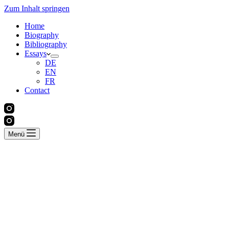
Zum Inhalt springen
Home
Biography
Bibliography
Essays
DE
EN
FR
Contact
Menü