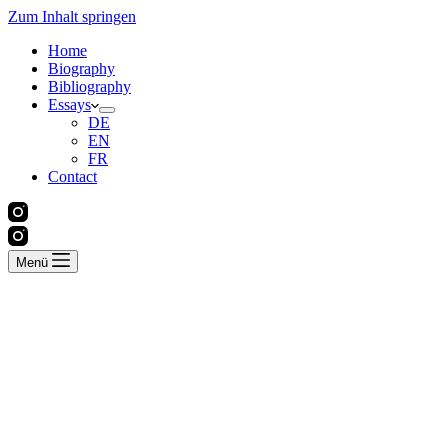
Zum Inhalt springen
Home
Biography
Bibliography
Essays
DE
EN
FR
Contact
Menü