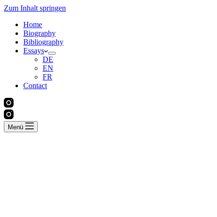
Zum Inhalt springen
Home
Biography
Bibliography
Essays
DE
EN
FR
Contact
Menü