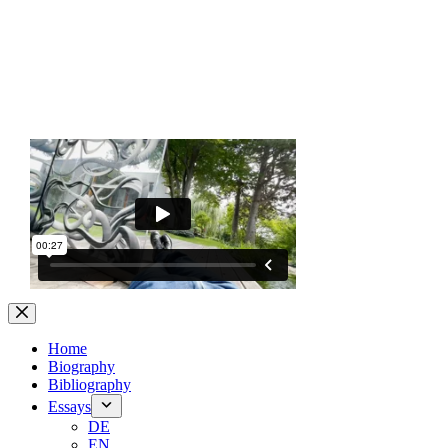
Home
Biography
Bibliography
Essays
DE
EN