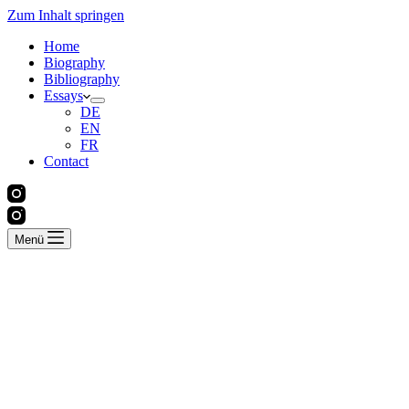
Zum Inhalt springen
Home
Biography
Bibliography
Essays
DE
EN
FR
Contact
Menü