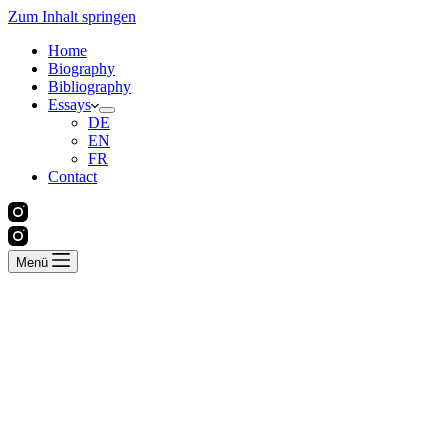
Zum Inhalt springen
Home
Biography
Bibliography
Essays
DE
EN
FR
Contact
Menü