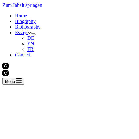
Zum Inhalt springen
Home
Biography
Bibliography
Essays
DE
EN
FR
Contact
Menü