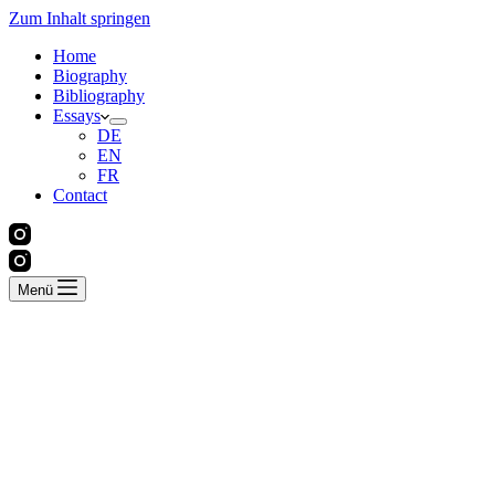
Zum Inhalt springen
Home
Biography
Bibliography
Essays
DE
EN
FR
Contact
Menü