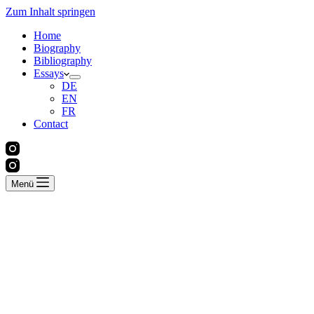
Zum Inhalt springen
Home
Biography
Bibliography
Essays
DE
EN
FR
Contact
Menü