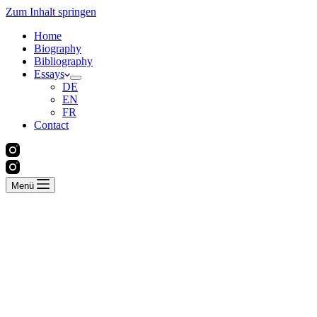
Zum Inhalt springen
Home
Biography
Bibliography
Essays
DE
EN
FR
Contact
Menü