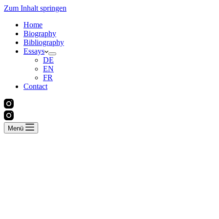
Zum Inhalt springen
Home
Biography
Bibliography
Essays
DE
EN
FR
Contact
Menü