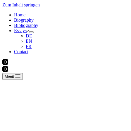
Zum Inhalt springen
Home
Biography
Bibliography
Essays
DE
EN
FR
Contact
Menü