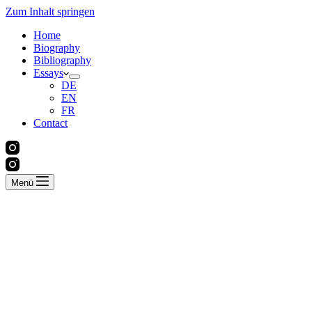
Zum Inhalt springen
Home
Biography
Bibliography
Essays
DE
EN
FR
Contact
Menü