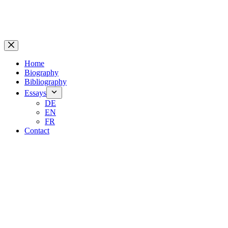
Home
Biography
Bibliography
Essays
DE
EN
FR
Contact