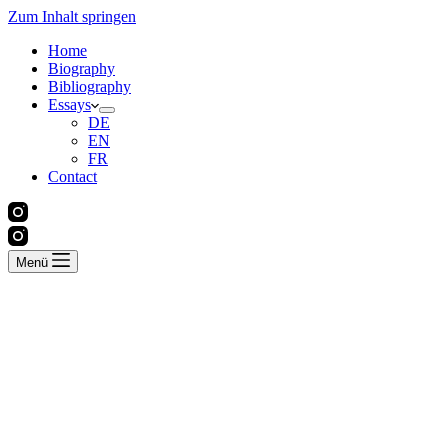
Zum Inhalt springen
Home
Biography
Bibliography
Essays
DE
EN
FR
Contact
Menü