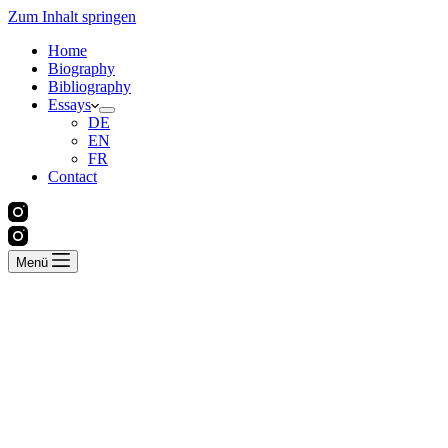
Zum Inhalt springen
Home
Biography
Bibliography
Essays
DE
EN
FR
Contact
Menü