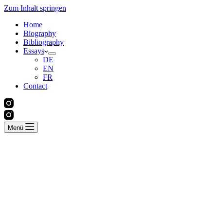
Zum Inhalt springen
Home
Biography
Bibliography
Essays
DE
EN
FR
Contact
Menü