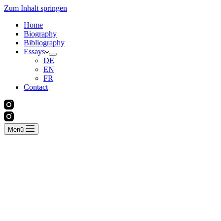
Zum Inhalt springen
Home
Biography
Bibliography
Essays
DE
EN
FR
Contact
Menü