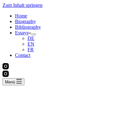
Zum Inhalt springen
Home
Biography
Bibliography
Essays
DE
EN
FR
Contact
Menü