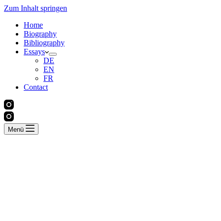
Zum Inhalt springen
Home
Biography
Bibliography
Essays
DE
EN
FR
Contact
Menü