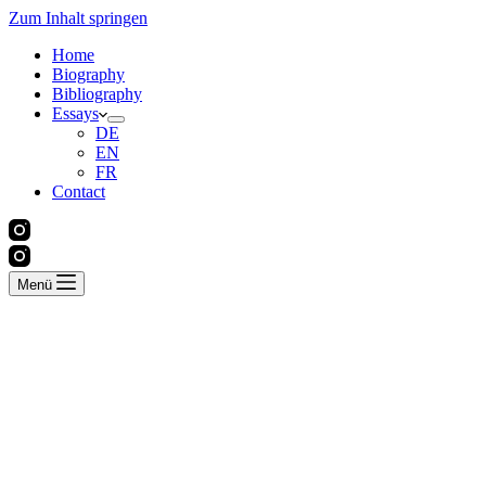
Zum Inhalt springen
Home
Biography
Bibliography
Essays
DE
EN
FR
Contact
Menü