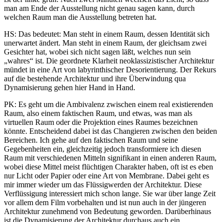
man am Ende der Ausstellung nicht genau sagen kann, durch
welchen Raum man die Ausstellung betreten hat.
HS: Das bedeutet: Man steht in einem Raum, dessen Identität sich
unerwartet ändert. Man steht in einem Raum, der gleichsam zwei
Gesichter hat, wobei sich nicht sagen läßt, welches nun sein
„wahres“ ist. Die geordnete Klarheit neoklassizistischer Architektur
mündet in eine Art von labyrinthischer Desorientierung. Der Rekurs
auf die bestehende Architektur und ihre Überwindung qua
Dynamisierung gehen hier Hand in Hand.
PK: Es geht um die Ambivalenz zwischen einem real existierenden
Raum, also einem faktischen Raum, und etwas, was man als
virtuellen Raum oder die Projektion eines Raumes bezeichnen
könnte. Entscheidend dabei ist das Changieren zwischen den beiden
Bereichen. Ich gehe auf den faktischen Raum und seine
Gegebenheiten ein, gleichzeitig jedoch transformiere ich diesen
Raum mit verschiedenen Mitteln signifikant in einen anderen Raum,
wobei diese Mittel meist flüchtigen Charakter haben, oft ist es eben
nur Licht oder Papier oder eine Art von Membrane. Dabei geht es
mir immer wieder um das Flüssigwerden der Architektur. Diese
Verflüssigung interessiert mich schon lange. Sie war über lange Zeit
vor allem dem Film vorbehalten und ist nun auch in der jüngeren
Architektur zunehmend von Bedeutung geworden. Darüberhinaus
ist die Dynamisierung der Architektur durchaus auch ein