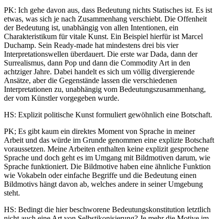
PK: Ich gehe davon aus, dass Bedeutung nichts Statisches ist. Es ist
etwas, was sich je nach Zusammenhang verschiebt. Die Offenheit
der Bedeutung ist, unabhängig von allen Intentionen, ein
Charakteristikum für vitale Kunst. Ein Beispiel hierfür ist Marcel
Duchamp. Sein Ready-made hat mindestens drei bis vier
Interpretationswellen überdauert. Die erste war Dada, dann der
Surrealismus, dann Pop und dann die Commodity Art in den
achtziger Jahre. Dabei handelt es sich um völlig divergierende
Ansätze, aber die Gegenstände lassen die verschiedenen
Interpretationen zu, unabhängig vom Bedeutungszusammenhang,
der vom Künstler vorgegeben wurde.
HS: Explizit politische Kunst formuliert gewöhnlich eine Botschaft.
PK; Es gibt kaum ein direktes Moment von Sprache in meiner
Arbeit und das würde im Grunde genommen eine explizte Botschaft
voraussetzen. Meine Arbeiten enthalten keine explizit gesprochene
Sprache und doch geht es im Umgang mit Bildmotiven darum, wie
Sprache funktioniert. Die Bildmotive haben eine ähnliche Funktion
wie Vokabeln oder einfache Begriffe und die Bedeutung einen
Bildmotivs hängt davon ab, welches andere in seiner Umgebung
steht.
HS: Bedingt die hier beschworene Bedeutungskonstitution letztlich
nicht auch eine Art von Selbstikonisierung? Je mehr die Motive im