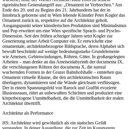
rigoristischen Generalangriff aus: „Ornament ist Verbrechen.“ Am
Ende des 20. und zu Beginn des 21. Jahrhunderts hat der in
Innsbruck geborene und in Wien lebende Künstler Peter Kogler das
Ornament zurück in, respektive auf die Architektur geholt.
Ausgangspunkt seiner künstlerischen Produktion sind Minimalismus
und Pop erweitert um eine Wien spezifische Sprach- und Pyscho-
Dimension. Seit den frühen achtziger Jahren setzt Kogler zur
Generierung seiner Arbeit Computer ein. Er entwickelte eine
ornamentale, architekturbezogene Bildsprache, deren Alphabet sich
bewußt beschränkt auf wenige bedeutungsstarke Grundelemente
wie Ameisen, Gehirnwindungen, Röhren, Gitter. In großangelegten
Arbeiten – man denke an das Ameisenlabyrinth der documenta IX,
die verschlungenen Röhren der documenta X, die surreal
wuchernden Formen in der Grazer Bahnhofshalle – entstehen qua
Ornament virtuelle Räume, die den architektonischen Raum
überlagern, dynamisieren und die Wände gleichsam verflüssigen.
Der in einem Spannungsfeld von Barock und Graffiti evozierte
Illusionsraum, rührt an unbewußten Schichten und produziert eine
körperbezogene Unmittelbarkeit, die die Unmittelbarkeit der realen
Architektur übertrifft.
Architektur als Performance
HS: Architektur wird gewöhnlich als ein statisches Gefäß
verstanden. In deiner Ausstellung, die zur Zeit im Kunstverein