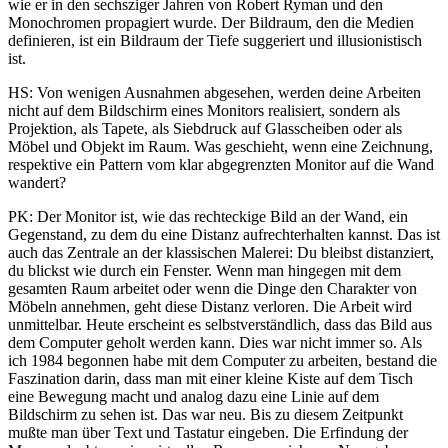
wie er in den sechsziger Jahren von Robert Ryman und den
Monochromen propagiert wurde. Der Bildraum, den die Medien
definieren, ist ein Bildraum der Tiefe suggeriert und illusionistisch
ist.
HS: Von wenigen Ausnahmen abgesehen, werden deine Arbeiten
nicht auf dem Bildschirm eines Monitors realisiert, sondern als
Projektion, als Tapete, als Siebdruck auf Glasscheiben oder als
Möbel und Objekt im Raum. Was geschieht, wenn eine Zeichnung,
respektive ein Pattern vom klar abgegrenzten Monitor auf die Wand
wandert?
PK: Der Monitor ist, wie das rechteckige Bild an der Wand, ein
Gegenstand, zu dem du eine Distanz aufrechterhalten kannst. Das ist
auch das Zentrale an der klassischen Malerei: Du bleibst distanziert,
du blickst wie durch ein Fenster. Wenn man hingegen mit dem
gesamten Raum arbeitet oder wenn die Dinge den Charakter von
Möbeln annehmen, geht diese Distanz verloren. Die Arbeit wird
unmittelbar. Heute erscheint es selbstverständlich, dass das Bild aus
dem Computer geholt werden kann. Dies war nicht immer so. Als
ich 1984 begonnen habe mit dem Computer zu arbeiten, bestand die
Faszination darin, dass man mit einer kleine Kiste auf dem Tisch
eine Bewegung macht und analog dazu eine Linie auf dem
Bildschirm zu sehen ist. Das war neu. Bis zu diesem Zeitpunkt
mußte man über Text und Tastatur eingeben. Die Erfindung der