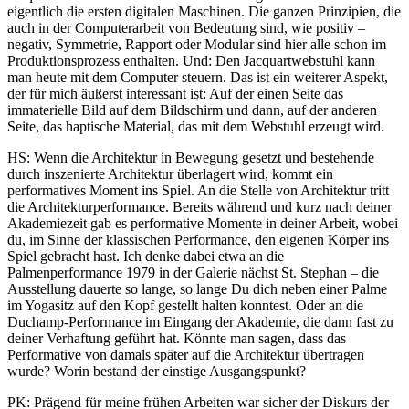
eigentlich die ersten digitalen Maschinen. Die ganzen Prinzipien, die
auch in der Computerarbeit von Bedeutung sind, wie positiv –
negativ, Symmetrie, Rapport oder Modular sind hier alle schon im
Produktionsprozess enthalten. Und: Den Jacquartwebstuhl kann
man heute mit dem Computer steuern. Das ist ein weiterer Aspekt,
der für mich äußerst interessant ist: Auf der einen Seite das
immaterielle Bild auf dem Bildschirm und dann, auf der anderen
Seite, das haptische Material, das mit dem Webstuhl erzeugt wird.
HS: Wenn die Architektur in Bewegung gesetzt und bestehende
durch inszenierte Architektur überlagert wird, kommt ein
performatives Moment ins Spiel. An die Stelle von Architektur tritt
die Architekturperformance. Bereits während und kurz nach deiner
Akademiezeit gab es performative Momente in deiner Arbeit, wobei
du, im Sinne der klassischen Performance, den eigenen Körper ins
Spiel gebracht hast. Ich denke dabei etwa an die
Palmenperformance 1979 in der Galerie nächst St. Stephan – die
Ausstellung dauerte so lange, so lange Du dich neben einer Palme
im Yogasitz auf den Kopf gestellt halten konntest. Oder an die
Duchamp-Performance im Eingang der Akademie, die dann fast zu
deiner Verhaftung geführt hat. Könnte man sagen, dass das
Performative von damals später auf die Architektur übertragen
wurde? Worin bestand der einstige Ausgangspunkt?
PK: Prägend für meine frühen Arbeiten war sicher der Diskurs der