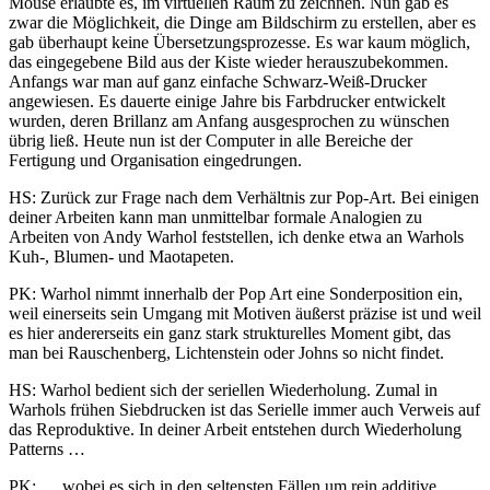
Mouse erlaubte es, im virtuellen Raum zu zeichnen. Nun gab es
zwar die Möglichkeit, die Dinge am Bildschirm zu erstellen, aber es
gab überhaupt keine Übersetzungsprozesse. Es war kaum möglich,
das eingegebene Bild aus der Kiste wieder herauszubekommen.
Anfangs war man auf ganz einfache Schwarz-Weiß-Drucker
angewiesen. Es dauerte einige Jahre bis Farbdrucker entwickelt
wurden, deren Brillanz am Anfang ausgesprochen zu wünschen
übrig ließ. Heute nun ist der Computer in alle Bereiche der
Fertigung und Organisation eingedrungen.
HS: Zurück zur Frage nach dem Verhältnis zur Pop-Art. Bei einigen
deiner Arbeiten kann man unmittelbar formale Analogien zu
Arbeiten von Andy Warhol feststellen, ich denke etwa an Warhols
Kuh-, Blumen- und Maotapeten.
PK: Warhol nimmt innerhalb der Pop Art eine Sonderposition ein,
weil einerseits sein Umgang mit Motiven äußerst präzise ist und weil
es hier andererseits ein ganz stark strukturelles Moment gibt, das
man bei Rauschenberg, Lichtenstein oder Johns so nicht findet.
HS: Warhol bedient sich der seriellen Wiederholung. Zumal in
Warhols frühen Siebdrucken ist das Serielle immer auch Verweis auf
das Reproduktive. In deiner Arbeit entstehen durch Wiederholung
Patterns …
PK: … wobei es sich in den seltensten Fällen um rein additive