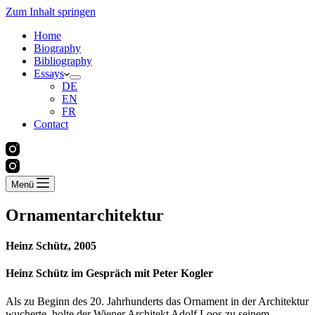
Zum Inhalt springen
Home
Biography
Bibliography
Essays
DE
EN
FR
Contact
Menü
Ornamentarchitektur
Heinz Schütz,
2005
Heinz Schütz im Gespräch mit Peter Kogler
Als zu Beginn des 20. Jahrhunderts das Ornament in der Architektur
wucherte, holte der Wiener Architekt Adolf Loos zu seinem