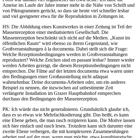
Ameise im Laufe der Jahre immer mehr in die Nähe von Schrift und
von Piktogrammen gerückt, so dass sie heute viel schneller lesbar
und viel geeigneter etwa für die Reproduktion in Zeitungen ist.
HS: Die Abbildung eines Kunstwerkes in einer Zeitung ist Teil der
Massenrezeption einer mediatisierten Gesellschaft. Die
Massenrezeption beschränkt sich nicht auf die Medien. „Kunst im
öffentlichen Raum“ wird ebenso zu ihrem Gegenstand, wie
Großveranstaltungen à la documenta. Dabei stellt sich die Frage:
Welche Rezeptionsbedingungen werden in Großveranstaltungen
reproduziert? Welche Zeichen sind en passant lesbar? Immer wieder
werden Arbeiten gezeigt, die diesen Rezeptionsbedingungen nicht
entsprechen. Die Filme auf der letzten documenta etwa waren unter
den Bedingungen einer Großausstellung nicht adäquat
wahrnehmbar. Deine documenta-Arbeiten oder, um ein anderes
Beispiel zu nennen, die inzwischen auf unbestimmte Zeit
verlängerte Installation im Grazer Hauptbahnhof entsprechen
durchaus den Bedingungen der Massenrezeption.
PK: Ich würde das nicht generalisieren. Grundsätzlich glaube ich,
dass es so etwas wie Mehrfachkodierung gibt. Das heißt, es kann
eine Ebene geben, die man rasch rezipieren kann. Die Motive lassen
sich hier einfach und rasch lesen. Trotzdem kann sich darunter eine
zweite Ebene verbergen, die mit komplexeren Zusammenhängen
arbeitet und auf der man, wenn man möchte, etwa kunsthistorische