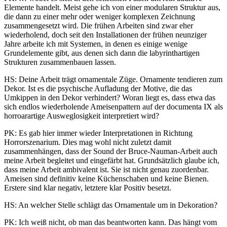
Elemente handelt. Meist gehe ich von einer modularen Struktur aus,
die dann zu einer mehr oder weniger komplexen Zeichnung
zusammengesetzt wird. Die frühen Arbeiten sind zwar eher
wiederholend, doch seit den Installationen der frühen neunziger
Jahre arbeite ich mit Systemen, in denen es einige wenige
Grundelemente gibt, aus denen sich dann die labyrinthartigen
Strukturen zusammenbauen lassen.
HS: Deine Arbeit trägt ornamentale Züge. Ornamente tendieren zum
Dekor. Ist es die psychische Aufladung der Motive, die das
Umkippen in den Dekor verhindert? Woran liegt es, dass etwa das
sich endlos wiederholende Ameisenpattern auf der documenta IX als
horroarartige Ausweglosigkeit interpretiert wird?
PK: Es gab hier immer wieder Interpretationen in Richtung
Horrorszenarium. Dies mag wohl nicht zuletzt damit
zusammenhängen, dass der Sound der Bruce-Nauman-Arbeit auch
meine Arbeit begleitet und eingefärbt hat. Grundsätzlich glaube ich,
dass meine Arbeit ambivalent ist. Sie ist nicht genau zuordenbar.
Ameisen sind definitiv keine Küchenschaben und keine Bienen.
Erstere sind klar negativ, letztere klar Positiv besetzt.
HS: An welcher Stelle schlägt das Ornamentale um in Dekoration?
PK: Ich weiß nicht, ob man das beantworten kann. Das hängt vom