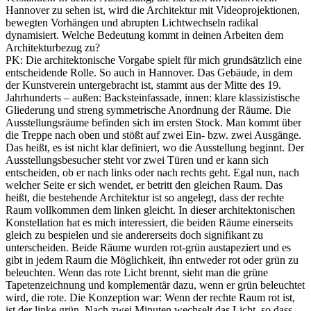
Hannover zu sehen ist, wird die Architektur mit Videoprojektionen,
bewegten Vorhängen und abrupten Lichtwechseln radikal
dynamisiert. Welche Bedeutung kommt in deinen Arbeiten dem
Architekturbezug zu?
PK: Die architektonische Vorgabe spielt für mich grundsätzlich eine
entscheidende Rolle. So auch in Hannover. Das Gebäude, in dem
der Kunstverein untergebracht ist, stammt aus der Mitte des 19.
Jahrhunderts – außen: Backsteinfassade, innen: klare klassizistische
Gliederung und streng symmetrische Anordnung der Räume. Die
Ausstellungsräume befinden sich im ersten Stock. Man kommt über
die Treppe nach oben und stößt auf zwei Ein- bzw. zwei Ausgänge.
Das heißt, es ist nicht klar definiert, wo die Ausstellung beginnt. Der
Ausstellungsbesucher steht vor zwei Türen und er kann sich
entscheiden, ob er nach links oder nach rechts geht. Egal nun, nach
welcher Seite er sich wendet, er betritt den gleichen Raum. Das
heißt, die bestehende Architektur ist so angelegt, dass der rechte
Raum vollkommen dem linken gleicht. In dieser architektonischen
Konstellation hat es mich interessiert, die beiden Räume einerseits
gleich zu bespielen und sie andererseits doch signifikant zu
unterscheiden. Beide Räume wurden rot-grün austapeziert und es
gibt in jedem Raum die Möglichkeit, ihn entweder rot oder grün zu
beleuchten. Wenn das rote Licht brennt, sieht man die grüne
Tapetenzeichnung und komplementär dazu, wenn er grün beleuchtet
wird, die rote. Die Konzeption war: Wenn der rechte Raum rot ist,
ist der linke grün. Nach zwei Minuten wechselt das Licht, so dass