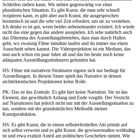
Schleifen ziehen kann. Wir stehen gegenwärtig vor einer
pluralistischen Situation. Es gibt Kunst, die man sehr schnell
rezipieren kann, es gibt aber auch Kunst, die ausgesprochen
hermetisch ist und die sehr viel Zeit erfordert, um sie zu verstehen.
Ich denke es ist gut, wenn beides nebeneinander existiert. Ich würde
nicht das eine gegen das andere ausspielen. Ich sehe natürlich auch
das Dilemma des Ausstellungsbetriebes, dass man durch Hallen
geht, wo zwanzig Filme simultan laufen und du immer nur einen
Ausschnitt sehen kannst. Die Videoprojektion ist ein Medium, das
nun auch schon ein paar Jahre alt und das bis heute noch keine
adäquaten Ausstelllungsstrukturen gefunden hat.
HS: Filme mit narrativen Strukturen eignen sich nur bedingt für
Ausstellungen. In diesem Sinne spielt das Narrative in deinen
architektonischen Projektionen keine Rolle.
PK: Das ist das Zentrale. Es gibt hier keine Narration. Sie ist das
Element, das gewöhnlich Anfang und Ende vorgibt. Der Verzicht
auf Narrationen hat jedoch nicht nur mit der Ausstellungsituation zu
tun, sondern mit der grundsätzlichen Methodik meiner
Kunstproduktion.
HS: Es gibt Kunst, die in einem selbstrefentiellen Akt primär auf
sich selbst verweist und es gibt Kunst, die gewissermaßen welthaltig
ist und etwa explizit Anteil am politischen Geschehen nimmt. Wie