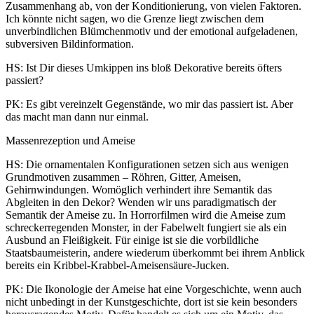
Zusammenhang ab, von der Konditionierung, von vielen Faktoren.
Ich könnte nicht sagen, wo die Grenze liegt zwischen dem
unverbindlichen Blümchenmotiv und der emotional aufgeladenen,
subversiven Bildinformation.
HS: Ist Dir dieses Umkippen ins bloß Dekorative bereits öfters
passiert?
PK: Es gibt vereinzelt Gegenstände, wo mir das passiert ist. Aber
das macht man dann nur einmal.
Massenrezeption und Ameise
HS: Die ornamentalen Konfigurationen setzen sich aus wenigen
Grundmotiven zusammen – Röhren, Gitter, Ameisen,
Gehirnwindungen. Womöglich verhindert ihre Semantik das
Abgleiten in den Dekor? Wenden wir uns paradigmatisch der
Semantik der Ameise zu. In Horrorfilmen wird die Ameise zum
schreckerregenden Monster, in der Fabelwelt fungiert sie als ein
Ausbund an Fleißigkeit. Für einige ist sie die vorbildliche
Staatsbaumeisterin, andere wiederum überkommt bei ihrem Anblick
bereits ein Kribbel-Krabbel-Ameisensäure-Jucken.
PK: Die Ikonologie der Ameise hat eine Vorgeschichte, wenn auch
nicht unbedingt in der Kunstgeschichte, dort ist sie kein besonders