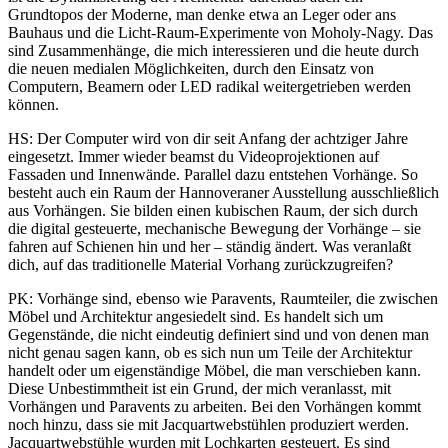
Grundtopos der Moderne, man denke etwa an Leger oder ans
Bauhaus und die Licht-Raum-Experimente von Moholy-Nagy. Das
sind Zusammenhänge, die mich interessieren und die heute durch
die neuen medialen Möglichkeiten, durch den Einsatz von
Computern, Beamern oder LED radikal weitergetrieben werden
können.
HS: Der Computer wird von dir seit Anfang der achtziger Jahre
eingesetzt. Immer wieder beamst du Videoprojektionen auf
Fassaden und Innenwände. Parallel dazu entstehen Vorhänge. So
besteht auch ein Raum der Hannoveraner Ausstellung ausschließlich
aus Vorhängen. Sie bilden einen kubischen Raum, der sich durch
die digital gesteuerte, mechanische Bewegung der Vorhänge – sie
fahren auf Schienen hin und her – ständig ändert. Was veranlaßt
dich, auf das traditionelle Material Vorhang zurückzugreifen?
PK: Vorhänge sind, ebenso wie Paravents, Raumteiler, die zwischen
Möbel und Architektur angesiedelt sind. Es handelt sich um
Gegenstände, die nicht eindeutig definiert sind und von denen man
nicht genau sagen kann, ob es sich nun um Teile der Architektur
handelt oder um eigenständige Möbel, die man verschieben kann.
Diese Unbestimmtheit ist ein Grund, der mich veranlasst, mit
Vorhängen und Paravents zu arbeiten. Bei den Vorhängen kommt
noch hinzu, dass sie mit Jacquartwebstühlen produziert werden.
Jacquartwebstühle wurden mit Lochkarten gesteuert. Es sind