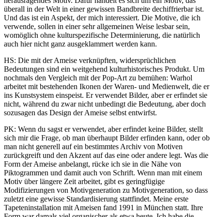
herausragendes Motiv. Dafür handelt es sich um ein Motiv, das
überall in der Welt in einer gewissen Bandbreite dechiffrierbar ist.
Und das ist ein Aspekt, der mich interessiert. Die Motive, die ich
verwende, sollen in einer sehr allgemeinen Weise lesbar sein,
womöglich ohne kulturspezifische Determinierung, die natürlich
auch hier nicht ganz ausgeklammert werden kann.
HS: Die mit der Ameise verknüpften, widersprüchlichen
Bedeutungen sind ein weitgehend kulturhistorisches Produkt. Um
nochmals den Vergleich mit der Pop-Art zu bemühen: Warhol
arbeitet mit bestehenden Ikonen der Waren- und Medienwelt, die er
ins Kunstsystem einspeist. Er verwendet Bilder, aber er erfindet sie
nicht, während du zwar nicht unbedingt die Bedeutung, aber doch
sozusagen das Design der Ameise selbst entwirfst.
PK: Wenn du sagst er verwendet, aber erfindet keine Bilder, stellt
sich mir die Frage, ob man überhaupt Bilder erfinden kann, oder ob
man nicht generell auf ein bestimmtes Archiv von Motiven
zurückgreift und den Akzent auf das eine oder andere legt. Was die
Form der Ameise anbelangt, rücke ich sie in die Nähe von
Piktogrammen und damit auch von Schrift. Wenn man mit einem
Motiv über längere Zeit arbeitet, gibt es geringfügige
Modifizierungen von Motivgeneration zu Motivgeneration, so dass
zuletzt eine gewisse Standardisierung stattfindet. Meine erste
Tapeteninstallation mit Ameisen fand 1991 in München statt. Ihre
Form war damals viel organischer als etwa heute. Ich habe die