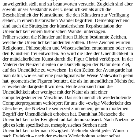
unweigerlich stellt und zu beantworten versucht. Zugleich sind aber
sowohl unser Verständnis der Unendlichkeit als auch die
Beschaffenheit der Kunsträume, die den Künstlern zur Verfügung
stehen, in einem historischen Wandel begriffen. Dementsprechend
sind auch die Strategien der künstlerischen Repräsentation der
Unendlichkeit einem historischen Wandel unterzogen.
Früher setzten die Künstler auf ihren Bildern bestimmte Zeichen,
welche die Unendlichkeit andeuten sollten. Diese Zeichen wurden
Religionen, Philosophien und Wissenschaften entnommen oder von
den Künstlern frei entworfen. So wird die Idee der Unendlichkeit in
der mittelalterlichen Kunst durch die Figur Christi verkörpert. In der
Malerei der Neuzeit dienten die Darstellungen der Natur dem Ziel,
auf das Unendliche zu verweisen. In den Zeiten der Avantgarde hat
man dafür, wie es auf eine paradigmatische Weise Malewitsch getan
hat, geometrische Figuren benutzt, die als im unendlichen Nichts frei
schwebende dargestellt wurden. Heute assoziiert man die
Unendlichkeit aber weniger mit der Natur als mit einer
computergesteuerten Maschine. Das sich unendlich wiederholende
Computerprogramm verkörpert für uns die »ewige Wiederkehr des
Gleichen«, die Nietzsche seinerzeit zum neuen, genuin modernen
Begriff der Unendlichkeit erhoben hat. Damit hat Nietzsche die
Unendlichkeit oder Ewigkeit radikal demokratisiert. Nach Nietzsche
gibt es kein spezifisches, metaphysisches Streben nach
Unendlichkeit oder nach Ewigkeit. Vielmehr strebt jeder Wunsch
nach Ewigkeit – nach der ewigen Wiederholung seiner selbst.