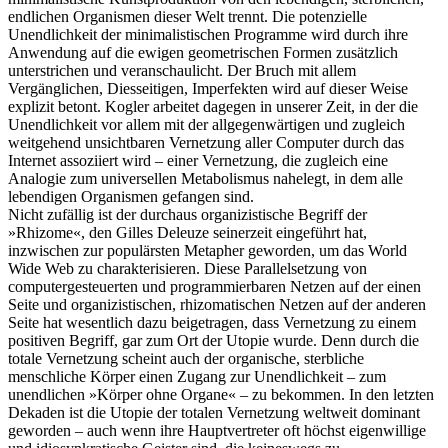
endlichen Organismen dieser Welt trennt. Die potenzielle
Unendlichkeit der minimalistischen Programme wird durch ihre
Anwendung auf die ewigen geometrischen Formen zusätzlich
unterstrichen und veranschaulicht. Der Bruch mit allem
Vergänglichen, Diesseitigen, Imperfekten wird auf dieser Weise
explizit betont. Kogler arbeitet dagegen in unserer Zeit, in der die
Unendlichkeit vor allem mit der allgegenwärtigen und zugleich
weitgehend unsichtbaren Vernetzung aller Computer durch das
Internet assoziiert wird – einer Vernetzung, die zugleich eine
Analogie zum universellen Metabolismus nahelegt, in dem alle
lebendigen Organismen gefangen sind.
Nicht zufällig ist der durchaus organizistische Begriff der
»Rhizome«, den Gilles Deleuze seinerzeit eingeführt hat,
inzwischen zur populärsten Metapher geworden, um das World
Wide Web zu charakterisieren. Diese Parallelsetzung von
computergesteuerten und programmierbaren Netzen auf der einen
Seite und organizistischen, rhizomatischen Netzen auf der anderen
Seite hat wesentlich dazu beigetragen, dass Vernetzung zu einem
positiven Begriff, gar zum Ort der Utopie wurde. Denn durch die
totale Vernetzung scheint auch der organische, sterbliche
menschliche Körper einen Zugang zur Unendlichkeit – zum
unendlichen »Körper ohne Organe« – zu bekommen. In den letzten
Dekaden ist die Utopie der totalen Vernetzung weltweit dominant
geworden – auch wenn ihre Hauptvertreter oft höchst eigenwillige