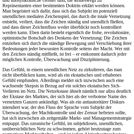
und idiosynkratische Geister sind, die keineswegs zu
Repräsentanten einer bestimmten Doktrin erklärt werden können.
Man begeistert sich dafür, dass sich das Subjekt im potenziell
unendlichen medialen Zeichenspiel, das durch die totale Vernetzung
entsteht, verliert, dass die Zeichen ständig und unendlich fließen,
und dass dieser Zeichenfluss weder überblickt noch kontrolliert
werden kann. Eben darin besteht eigentlich die frohe, revolutionäre,
optimistische Botschaft des Denkens der Vernetzung: Die Zeichen
entziehen sich durch die ständige Bewegung und Verschiebung ihrer
Bedeutungen jeder bewussten Kontrolle seitens der Macht. Wer mit
den Zeichen ständig mitfließt, ist frei – er entkommt dadurch jeder
möglichen Kontrolle, Überwachung und Disziplinierung.
Das Gefühl, in einem unendlichen Netz zu zirkulieren, das man
nicht überblicken kann, wird als ein ekstatisches und erhabenes
Gefühl empfunden. Allerdings meldet sich inzwischen auch eine
wachsende Skepsis in Bezug auf ein solches ekstatisches Sich-
Verlieren im Netz. Die Netzekstase ähnelt nämlich nur allzu deutlich
der Ekstase des Marktes, der sich hier als der verbotene Name des
vernetzten Ganzen ankündigt. Was als ein antiautoritärer Diskurs
intendiert war, der den Fluss der Sprache vom Subjekt der
Überwachung, der Machtkontrolle und der Zensur befreien sollte,
hat sich inzwischen als zeitgemäße Markt- und Managementstrategie
entpuppt. Das ozeanische Gefühl, im subjektlosen, unendlichen,
unübersichtlichen Netz zu schwimmen, gehört heutzutage zum