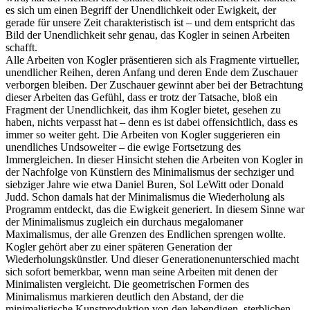
es sich um einen Begriff der Unendlichkeit oder Ewigkeit, der
gerade für unsere Zeit charakteristisch ist – und dem entspricht das
Bild der Unendlichkeit sehr genau, das Kogler in seinen Arbeiten
schafft.
Alle Arbeiten von Kogler präsentieren sich als Fragmente virtueller,
unendlicher Reihen, deren Anfang und deren Ende dem Zuschauer
verborgen bleiben. Der Zuschauer gewinnt aber bei der Betrachtung
dieser Arbeiten das Gefühl, dass er trotz der Tatsache, bloß ein
Fragment der Unendlichkeit, das ihm Kogler bietet, gesehen zu
haben, nichts verpasst hat – denn es ist dabei offensichtlich, dass es
immer so weiter geht. Die Arbeiten von Kogler suggerieren ein
unendliches Undsoweiter – die ewige Fortsetzung des
Immergleichen. In dieser Hinsicht stehen die Arbeiten von Kogler in
der Nachfolge von Künstlern des Minimalismus der sechziger und
siebziger Jahre wie etwa Daniel Buren, Sol LeWitt oder Donald
Judd. Schon damals hat der Minimalismus die Wiederholung als
Programm entdeckt, das die Ewigkeit generiert. In diesem Sinne war
der Minimalismus zugleich ein durchaus megalomaner
Maximalismus, der alle Grenzen des Endlichen sprengen wollte.
Kogler gehört aber zu einer späteren Generation der
Wiederholungskünstler. Und dieser Generationenunterschied macht
sich sofort bemerkbar, wenn man seine Arbeiten mit denen der
Minimalisten vergleicht. Die geometrischen Formen des
Minimalismus markieren deutlich den Abstand, der die
minimalistische Kunstproduktion von den lebendigen, sterblichen,