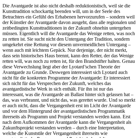
Die Avantgarde ist also nicht deshalb reduktionistisch, weil sie die
Kunsttradition schockartig beenden will, um in der Seele des
Betrachters ein Gefühl des Erhabenen hervorzurufen – sondern weil
der Künstler der Avantgarde davon ausgeht, dass alle regionalen und
zeitbedingten Kunsttraditionen in der Zukunft ohnehin untergehen
müssen. Eigentlich will die Avantgarde das Wenige retten, was noch
zu retten ist. Sie sucht nicht den Untergang der Tradition, sondern
umgekehrt eine Rettung vor diesem unvermeidlichen Untergang –
wenn auch mit leichtem Gepäck. Nur derjenige, der nicht merkt,
dass sein historisches Haus brennt, kann den Retter, der das Wenige
retten will, was noch zu retten ist, für den Brandstifter halten. Genau
diese Verwechslung liegt aber der Lyotard’schen Theorie der
Avantgarde zu Grunde. Deswegen interessiert sich Lyotard auch
nicht für die konkreten Programme der Avantgarde: Er interessiert
sich nicht für das Versprechen der Zukunft, welches das
avantgardistische Werk in sich enthält. Für ihn ist nur das
interessant, was die Avantgarde an Ballast hinter sich gelassen hat –
das, was verbrannt, und nicht das, was gerettet wurde. Und so merkt
er auch nicht, dass die Vergangenheit erst im Licht der Avantgarde
und vor dem Hintergrund der avantgardistischen Programmatik
ihrerseits als Programm und Projekt verstanden werden kann. Erst
nach dem Aufkommen der Avantgarde kann die Vergangenheit als
Zukunftsprojekt verstanden werden – durch eine Interpretation,
welche die Kunststile der Vergangenheit ihrerseits wie