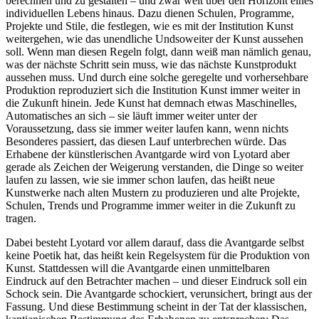
berechnen und zu gestalten – und zwar weit über den Horizont eines
individuellen Lebens hinaus. Dazu dienen Schulen, Programme,
Projekte und Stile, die festlegen, wie es mit der Institution Kunst
weitergehen, wie das unendliche Undsoweiter der Kunst aussehen
soll. Wenn man diesen Regeln folgt, dann weiß man nämlich genau,
was der nächste Schritt sein muss, wie das nächste Kunstprodukt
aussehen muss. Und durch eine solche geregelte und vorhersehbare
Produktion reproduziert sich die Institution Kunst immer weiter in
die Zukunft hinein. Jede Kunst hat demnach etwas Maschinelles,
Automatisches an sich – sie läuft immer weiter unter der
Voraussetzung, dass sie immer weiter laufen kann, wenn nichts
Besonderes passiert, das diesen Lauf unterbrechen würde. Das
Erhabene der künstlerischen Avantgarde wird von Lyotard aber
gerade als Zeichen der Weigerung verstanden, die Dinge so weiter
laufen zu lassen, wie sie immer schon laufen, das heißt neue
Kunstwerke nach alten Mustern zu produzieren und alte Projekte,
Schulen, Trends und Programme immer weiter in die Zukunft zu
tragen.
Dabei besteht Lyotard vor allem darauf, dass die Avantgarde selbst
keine Poetik hat, das heißt kein Regelsystem für die Produktion von
Kunst. Stattdessen will die Avantgarde einen unmittelbaren
Eindruck auf den Betrachter machen – und dieser Eindruck soll ein
Schock sein. Die Avantgarde schockiert, verunsichert, bringt aus der
Fassung. Und diese Bestimmung scheint in der Tat der klassischen,