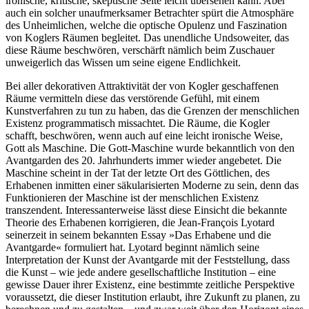
ironische, kritische, skeptische Seite leicht übersehen kann. Aber
auch ein solcher unaufmerksamer Betrachter spürt die Atmosphäre
des Unheimlichen, welche die optische Opulenz und Faszination
von Koglers Räumen begleitet. Das unendliche Undsoweiter, das
diese Räume beschwören, verschärft nämlich beim Zuschauer
unweigerlich das Wissen um seine eigene Endlichkeit.
Bei aller dekorativen Attraktivität der von Kogler geschaffenen
Räume vermitteln diese das verstörende Gefühl, mit einem
Kunstverfahren zu tun zu haben, das die Grenzen der menschlichen
Existenz programmatisch missachtet. Die Räume, die Kogler
schafft, beschwören, wenn auch auf eine leicht ironische Weise,
Gott als Maschine. Die Gott-Maschine wurde bekanntlich von den
Avantgarden des 20. Jahrhunderts immer wieder angebetet. Die
Maschine scheint in der Tat der letzte Ort des Göttlichen, des
Erhabenen inmitten einer säkularisierten Moderne zu sein, denn das
Funktionieren der Maschine ist der menschlichen Existenz
transzendent. Interessanterweise lässt diese Einsicht die bekannte
Theorie des Erhabenen korrigieren, die Jean-François Lyotard
seinerzeit in seinem bekannten Essay »Das Erhabene und die
Avantgarde« formuliert hat. Lyotard beginnt nämlich seine
Interpretation der Kunst der Avantgarde mit der Feststellung, dass
die Kunst – wie jede andere gesellschaftliche Institution – eine
gewisse Dauer ihrer Existenz, eine bestimmte zeitliche Perspektive
voraussetzt, die dieser Institution erlaubt, ihre Zukunft zu planen, zu