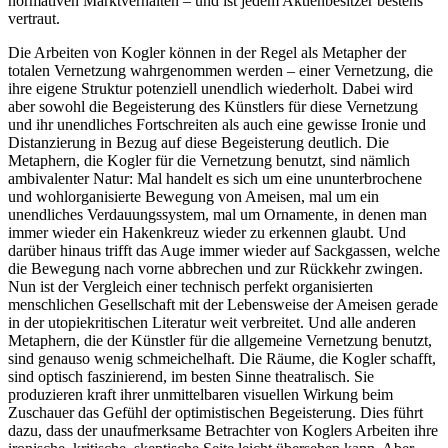
normativen Marktverhalten – und ist jedem Aktienbesitzer bestens
vertraut.
Die Arbeiten von Kogler können in der Regel als Metapher der
totalen Vernetzung wahrgenommen werden – einer Vernetzung, die
ihre eigene Struktur potenziell unendlich wiederholt. Dabei wird
aber sowohl die Begeisterung des Künstlers für diese Vernetzung
und ihr unendliches Fortschreiten als auch eine gewisse Ironie und
Distanzierung in Bezug auf diese Begeisterung deutlich. Die
Metaphern, die Kogler für die Vernetzung benutzt, sind nämlich
ambivalenter Natur: Mal handelt es sich um eine ununterbrochene
und wohlorganisierte Bewegung von Ameisen, mal um ein
unendliches Verdauungssystem, mal um Ornamente, in denen man
immer wieder ein Hakenkreuz wieder zu erkennen glaubt. Und
darüber hinaus trifft das Auge immer wieder auf Sackgassen, welche
die Bewegung nach vorne abbrechen und zur Rückkehr zwingen.
Nun ist der Vergleich einer technisch perfekt organisierten
menschlichen Gesellschaft mit der Lebensweise der Ameisen gerade
in der utopiekritischen Literatur weit verbreitet. Und alle anderen
Metaphern, die der Künstler für die allgemeine Vernetzung benutzt,
sind genauso wenig schmeichelhaft. Die Räume, die Kogler schafft,
sind optisch faszinierend, im besten Sinne theatralisch. Sie
produzieren kraft ihrer unmittelbaren visuellen Wirkung beim
Zuschauer das Gefühl der optimistischen Begeisterung. Dies führt
dazu, dass der unaufmerksame Betrachter von Koglers Arbeiten ihre