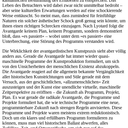
kantianischen Bestimmung des Erhabenen zu entsprechen: Das
Leben des Betrachters wird dabei zwar nicht unmittelbar bedroht –
aber seine kulturellen Erwartungen werden auf eine schockierende
Weise enttäuscht. So meint man, dass zumindest für feinfühlige
Naturen ein solcher ästhetischer Schock groß genug sein könnte, um
ihnen einen richtigen Schrecken einzujagen. Nach Lyotard folgt die
Avantgarde keinem Plan, keinem Programm, sondern demonstriert
bloß, dass »es passiert« – wobei unter dem »es passiert« eine
Unterbrechung, eine Störung des Programms verstanden wird.
Die Wirklichkeit der avantgardistischen Kunstpraxis sieht aber völlig
anders aus. Gerade die Avantgarde hat immer wieder quasi-
maschinelle Programme der Kunstproduktion formuliert, um sich
von den Unsicherheiten der menschlichen Existenz abzukoppeln.
Die Avantgarde reagiert auf die allgemein bekannte Vergänglichkeit
aller historischen Kunstrichtungen und Stile gerade mit dem
Versuch, aus der geschichtlichen, »allzumenschlichen« Zeit
auszusteigen und der Kunst eine unendliche virtuelle, maschinelle
Zeitperspektive zu eröffnen – die Zukunft als Programm, Projekt,
Plan. Es war gerade die radikale Avantgarde, die Programme und
Projekte formuliert hat, die wie technische Programme eine neue,
programmierbare Zukunft nach strengen Regeln anvisierten. Diese
Programme und Projekte waren meistens extrem reduktionistisch.
Doch um ein klares und erfüllbares Programm formulieren zu
können, muss man viel historischen Ballast abwerfen, alles