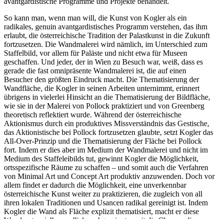
avantgardistische Programme und Projekte behandelt.
So kann man, wenn man will, die Kunst von Kogler als ein
radikales, genuin avantgardistisches Programm verstehen, das ihm
erlaubt, die österreichische Tradition der Palastkunst in die Zukunft
fortzusetzen. Die Wandmalerei wird nämlich, im Unterschied zum
Staffelbild, vor allem für Paläste und nicht etwa für Museen
geschaffen. Und jeder, der in Wien zu Besuch war, weiß, dass es
gerade die fast omnipräsente Wandmalerei ist, die auf einen
Besucher den größten Eindruck macht. Die Thematisierung der
Wandfläche, die Kogler in seinen Arbeiten unternimmt, erinnert
übrigens in vielerlei Hinsicht an die Thematisierung der Bildfläche,
wie sie in der Malerei von Pollock praktiziert und von Greenberg
theoretisch reflektiert wurde. Während der österreichische
Aktionismus durch ein produktives Missverständnis das Gestische,
das Aktionistische bei Pollock fortzusetzen glaubte, setzt Kogler das
All-Over-Prinzip und die Thematisierung der Fläche bei Pollock
fort. Indem er dies aber im Medium der Wandmalerei und nicht im
Medium des Staffeleibilds tut, gewinnt Kogler die Möglichkeit,
ortsspezifische Räume zu schaffen – und somit auch die Verfahren
von Minimal Art und Concept Art produktiv anzuwenden. Doch vor
allem findet er dadurch die Möglichkeit, eine unverkennbar
österreichische Kunst weiter zu praktizieren, die zugleich von all
ihren lokalen Traditionen und Usancen radikal gereinigt ist. Indem
Kogler die Wand als Fläche explizit thematisiert, macht er diese