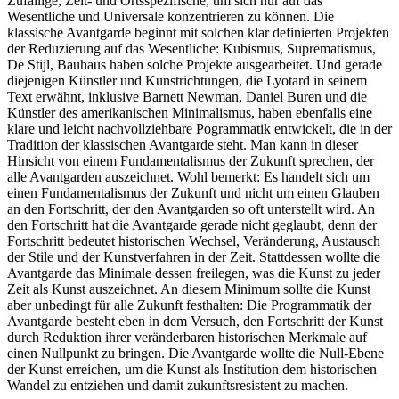
Zufällige, Zeit- und Ortsspezifische, um sich nur auf das
Wesentliche und Universale konzentrieren zu können. Die
klassische Avantgarde beginnt mit solchen klar definierten Projekten
der Reduzierung auf das Wesentliche: Kubismus, Suprematismus,
De Stijl, Bauhaus haben solche Projekte ausgearbeitet. Und gerade
diejenigen Künstler und Kunstrichtungen, die Lyotard in seinem
Text erwähnt, inklusive Barnett Newman, Daniel Buren und die
Künstler des amerikanischen Minimalismus, haben ebenfalls eine
klare und leicht nachvollziehbare Pogrammatik entwickelt, die in der
Tradition der klassischen Avantgarde steht. Man kann in dieser
Hinsicht von einem Fundamentalismus der Zukunft sprechen, der
alle Avantgarden auszeichnet. Wohl bemerkt: Es handelt sich um
einen Fundamentalismus der Zukunft und nicht um einen Glauben
an den Fortschritt, der den Avantgarden so oft unterstellt wird. An
den Fortschritt hat die Avantgarde gerade nicht geglaubt, denn der
Fortschritt bedeutet historischen Wechsel, Veränderung, Austausch
der Stile und der Kunstverfahren in der Zeit. Stattdessen wollte die
Avantgarde das Minimale dessen freilegen, was die Kunst zu jeder
Zeit als Kunst auszeichnet. An diesem Minimum sollte die Kunst
aber unbedingt für alle Zukunft festhalten: Die Programmatik der
Avantgarde besteht eben in dem Versuch, den Fortschritt der Kunst
durch Reduktion ihrer veränderbaren historischen Merkmale auf
einen Nullpunkt zu bringen. Die Avantgarde wollte die Null-Ebene
der Kunst erreichen, um die Kunst als Institution dem historischen
Wandel zu entziehen und damit zukunftsresistent zu machen.