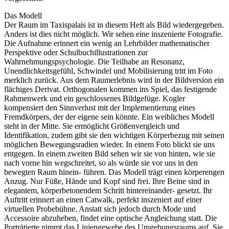
Das Modell
Der Raum im Taxispalais ist in diesem Heft als Bild wiedergegeben.
Anders ist dies nicht möglich. Wir sehen eine inszenierte Fotografie.
Die Aufnahme erinnert ein wenig an Lehrbilder mathematischer
Perspektive oder Schulbuchillustrationen zur
Wahrnehmungspsychologie. Die Teilhabe an Resonanz,
Unendlichkeitsgefühl, Schwindel und Mobilisierung tritt im Foto
merklich zurück. Aus dem Raumerlebnis wird in der Bildversion ein
flächiges Derivat. Orthogonalen kommen ins Spiel, das festigende
Rahmenwerk und ein geschlossenes Bildgefüge. Kogler
kompensiert den Sinnverlust mit der Implementierung eines
Fremdkörpers, der der eigene sein könnte. Ein weibliches Modell
steht in der Mitte. Sie ermöglicht Größenvergleich und
Identifikation, zudem gibt sie den wichtigen Körperbezug mit seinen
möglichen Bewegungsradien wieder. In einem Foto blickt sie uns
entgegen. In einem zweiten Bild sehen wir sie von hinten, wie sie
nach vorne hin wegschreitet, so als würde sie vor uns in den
bewegten Raum hinein- führen. Das Modell trägt einen körperengen
Anzug. Nur Füße, Hände und Kopf sind frei. Ihre Beine sind in
elegantem, körperbetonendem Schritt hintereinander- gesetzt. Ihr
Auftritt erinnert an einen Catwalk, perfekt inszeniert auf einer
virtuellen Probebühne. Anstatt sich jedoch durch Mode und
Accessoire abzuheben, findet eine optische Angleichung statt. Die
Porträtierte nimmt das Liniengewebe des Umgebungsraums auf. Sie