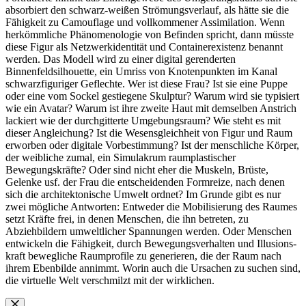
absorbiert den schwarz-weißen Strömungsverlauf, als hätte sie die
Fähigkeit zu Camouflage und vollkommener Assimilation. Wenn
herkömmliche Phänomenologie von Befinden spricht, dann müsste
diese Figur als Netzwerkidentität und Containerexistenz benannt
werden. Das Modell wird zu einer digital gerenderten
Binnenfeldsilhouette, ein Umriss von Knotenpunkten im Kanal
schwarzfiguriger Geflechte. Wer ist diese Frau? Ist sie eine Puppe
oder eine vom Sockel gestiegene Skulptur? Warum wird sie typisiert
wie ein Avatar? Warum ist ihre zweite Haut mit demselben Anstrich
lackiert wie der durchgitterte Umgebungsraum? Wie steht es mit
dieser Angleichung? Ist die Wesensgleichheit von Figur und Raum
erworben oder digitale Vorbestimmung? Ist der menschliche Körper,
der weibliche zumal, ein Simulakrum raumplastischer
Bewegungskräfte? Oder sind nicht eher die Muskeln, Brüste,
Gelenke usf. der Frau die entscheidenden Formreize, nach denen
sich die architektonische Umwelt ordnet? Im Grunde gibt es nur
zwei mögliche Antworten: Entweder die Mobilisierung des Raumes
setzt Kräfte frei, in denen Menschen, die ihn betreten, zu
Abziehbildern umweltlicher Spannungen werden. Oder Menschen
entwickeln die Fähigkeit, durch Bewegungsverhalten und Illusions-
kraft bewegliche Raumprofile zu generieren, die der Raum nach
ihrem Ebenbilde annimmt. Worin auch die Ursachen zu suchen sind,
die virtuelle Welt verschmilzt mit der wirklichen.