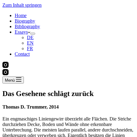
Zum Inhalt springen
Home
Biography
Bibliography
Essays
DE
EN
FR
Contact
Menü
Das Gesehene schlägt zurück
Thomas D. Trummer,
2014
Ein engmaschiges Liniengewirr überzieht alle Flächen. Die Striche
durchziehen Decke, Boden und Wände ohne erkennbare
Unterbrechung. Die meisten laufen parallel, andere durchschneiden,
überkreuzen oder verweben sich. Eigentlich besitzen die Linien