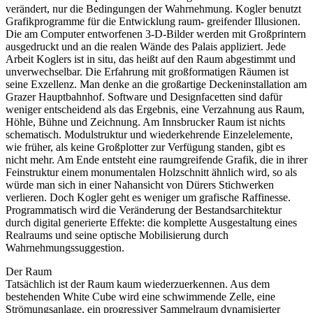
verändert, nur die Bedingungen der Wahrnehmung. Kogler benutzt
Grafikprogramme für die Entwicklung raum- greifender Illusionen.
Die am Computer entworfenen 3-D-Bilder werden mit Großprintern
ausgedruckt und an die realen Wände des Palais appliziert. Jede
Arbeit Koglers ist in situ, das heißt auf den Raum abgestimmt und
unverwechselbar. Die Erfahrung mit großformatigen Räumen ist
seine Exzellenz. Man denke an die großartige Deckeninstallation am
Grazer Hauptbahnhof. Software und Designfacetten sind dafür
weniger entscheidend als das Ergebnis, eine Verzahnung aus Raum,
Höhle, Bühne und Zeichnung. Am Innsbrucker Raum ist nichts
schematisch. Modulstruktur und wiederkehrende Einzelelemente,
wie früher, als keine Großplotter zur Verfügung standen, gibt es
nicht mehr. Am Ende entsteht eine raumgreifende Grafik, die in ihrer
Feinstruktur einem monumentalen Holzschnitt ähnlich wird, so als
würde man sich in einer Nahansicht von Dürers Stichwerken
verlieren. Doch Kogler geht es weniger um grafische Raffinesse.
Programmatisch wird die Veränderung der Bestandsarchitektur
durch digital generierte Effekte: die komplette Ausgestaltung eines
Realraums und seine optische Mobilisierung durch
Wahrnehmungssuggestion.
Der Raum
Tatsächlich ist der Raum kaum wiederzuerkennen. Aus dem
bestehenden White Cube wird eine schwimmende Zelle, eine
Strömungsanlage, ein progressiver Sammelraum dynamisierter