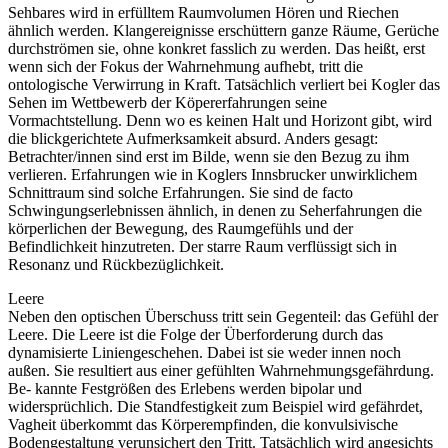
Sehbares wird in erfülltem Raumvolumen Hören und Riechen
ähnlich werden. Klangereignisse erschüttern ganze Räume, Gerüche
durchströmen sie, ohne konkret fasslich zu werden. Das heißt, erst
wenn sich der Fokus der Wahrnehmung aufhebt, tritt die
ontologische Verwirrung in Kraft. Tatsächlich verliert bei Kogler das
Sehen im Wettbewerb der Köpererfahrungen seine
Vormachtstellung. Denn wo es keinen Halt und Horizont gibt, wird
die blickgerichtete Aufmerksamkeit absurd. Anders gesagt:
Betrachter/innen sind erst im Bilde, wenn sie den Bezug zu ihm
verlieren. Erfahrungen wie in Koglers Innsbrucker unwirklichem
Schnittraum sind solche Erfahrungen. Sie sind de facto
Schwingungserlebnissen ähnlich, in denen zu Seherfahrungen die
körperlichen der Bewegung, des Raumgefühls und der
Befindlichkeit hinzutreten. Der starre Raum verflüssigt sich in
Resonanz und Rückbezüglichkeit.
Leere
Neben den optischen Überschuss tritt sein Gegenteil: das Gefühl der
Leere. Die Leere ist die Folge der Überforderung durch das
dynamisierte Liniengeschehen. Dabei ist sie weder innen noch
außen. Sie resultiert aus einer gefühlten Wahrnehmungsgefährdung.
Be- kannte Festgrößen des Erlebens werden bipolar und
widersprüchlich. Die Standfestigkeit zum Beispiel wird gefährdet,
Vagheit überkommt das Körperempfinden, die konvulsivische
Bodengestaltung verunsichert den Tritt. Tatsächlich wird angesichts