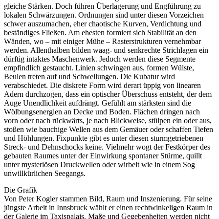
gleiche Stärken. Doch führen Überlagerung und Engführung zu
lokalen Schwärzungen. Ordnungen sind unter diesen Vorzeichen
schwer auszumachen, eher chaotische Kurven, Verdichtung und
beständiges Fließen. Am ehesten formiert sich Stabilität an den
Wänden, wo – mit einiger Mühe – Rasterstrukturen vernehmbar
werden. Allenthalben bilden waag- und senkrechte Strichlagen ein
dürftig intaktes Maschenwerk. Jedoch werden diese Segmente
empfindlich gestaucht. Linien schwingen aus, formen Wülste,
Beulen treten auf und Schwellungen. Die Kubatur wird
verabschiedet. Die diskrete Form wird derart üppig von linearen
Adern durchzogen, dass ein optischer Überschuss entsteht, der dem
Auge Unendlichkeit aufdrängt. Gefühlt am stärksten sind die
Wölbungsenergien an Decke und Boden. Flächen dringen nach
vorn oder nach rückwärts, je nach Blickweise, stülpen ein oder aus,
stoßen wie bauchige Wellen aus dem Gemäuer oder schaffen Tiefen
und Höhlungen. Fixpunkte gibt es unter diesen sturmgetriebenen
Streck- und Dehnschocks keine. Vielmehr wogt der Festkörper des
gebauten Raumes unter der Einwirkung spontaner Stürme, quillt
unter mysteriösen Druckwellen oder wirbelt wie in einem Sog
unwillkürlichen Seegangs.
Die Grafik
Von Peter Kogler stammen Bild, Raum und Inszenierung. Für seine
jüngste Arbeit in Innsbruck wählt er einen rechtwinkeligen Raum in
der Galerie im Taxispalais. Maße und Gegebenheiten werden nicht