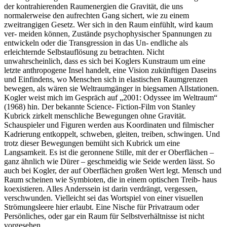
der kontrahierenden Raumenergien die Gravität, die uns
normalerweise den aufrechten Gang sichert, wie zu einem
zweitrangigen Gesetz. Wer sich in den Raum einfühlt, wird kaum
ver- meiden können, Zustände psychophysischer Spannungen zu
entwickeln oder die Transgression in das Un- endliche als
erleichternde Selbstauflösung zu betrachten. Nicht
unwahrscheinlich, dass es sich bei Koglers Kunstraum um eine
letzte anthropogene Insel handelt, eine Vision zukünftigen Daseins
und Einfindens, wo Menschen sich in elastischen Raumgrenzen
bewegen, als wären sie Weltraumgänger in biegsamen Allstationen.
Kogler weist mich im Gespräch auf „2001: Odyssee im Weltraum“
(1968) hin. Der bekannte Science- Fiction-Film von Stanley
Kubrick zirkelt menschliche Bewegungen ohne Gravität.
Schauspieler und Figuren werden aus Koordinaten und filmischer
Kadrierung entkoppelt, schweben, gleiten, treiben, schwingen. Und
trotz dieser Bewegungen bemüht sich Kubrick um eine
Langsamkeit. Es ist die geronnene Stille, mit der er Oberflächen –
ganz ähnlich wie Dürer – geschmeidig wie Seide werden lässt. So
auch bei Kogler, der auf Oberflächen großen Wert legt. Mensch und
Raum scheinen wie Symbioten, die in einem optischen Treib- haus
koexistieren. Alles Anderssein ist darin verdrängt, vergessen,
verschwunden. Vielleicht sei das Wortspiel von einer visuellen
Strömungsleere hier erlaubt. Eine Nische für Privatraum oder
Persönliches, oder gar ein Raum für Selbstverhältnisse ist nicht
vorgesehen.