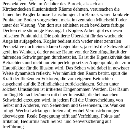
Perspektiven. Wie im Zeitalter des Barock, als sich an
Kirchendecken illusionistisch Räume dehnten, verursachen die
Linien bei Kogler famose Täuschungen. Im Barock waren konkrete
Punkte am Boden vorgesehen, meist im zentralen Mittelschiff oder
unter der Vierung. Von dort aus erhielten reich bevölkerte farbige
Decken eine stimmige Fassung. In Koglers Arbeit gibt es diesen
irdischen Punkt nicht. Die pointierte Übersicht für das wachende
Auge ist aufgegeben. Kogler bedient sich weder einer zentralen
Perspektive noch eines klaren Gegenübers, ja selbst die Schwerkraft
gerät ins Wanken, da der ganze Raum von der Zentrifugalkraft der
fahrenden Schwingungen durchsetzt ist. Es ist die Eigenaktivität des
Betrachters und nicht nur ein perfekt gesetzter Augenpunkt, der zum
Hauptfaktor für die Illusion wird. Das Sehen wird dabei in gewisser
Weise dynamisch reflexiv. Wer nämlich den Raum betritt, spürt die
Kraft der fließenden Vektoren, die vom eigenen Betrachten
ausgehend auf die Befindlichkeit zurückschlagen. Sehen unter
solchen Umständen ist irritiertes Eingenommen-Werden. Der Raum
umfängt Betrachter/innen mit einer Intensität, die bei manchen
Schwindel erzeugen wird, in jedem Fall die Unterscheidung von
Selbst und Anderen, von Sehendem und Gesehenem, ins Wanken
bringt. Wechselwirkungen treten auf, wobei Verunsicherungen
überwiegen. Reale Begegnung trifft auf Verfehlung, Fokus auf
Irritation, Bedürfnis nach Selbst- und Sehversicherung auf
Irreführung.