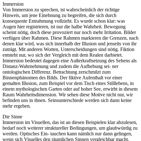
Immersion
Von Immersion zu sprechen, ist wahrscheinlich der richtige
Hinweis, um jene Einebnung zu begreifen, die sich durch
konsequente Entrahmung vollzieht. Es wurde schon klar: was
Augen hier registrieren, ist nur die halbe Wahrheit. Bewegung
scheint nötig, doch diese provoziert nur noch mehr Irritation. Bilder
verfügen über Rahmen. Diese Rahmen markieren die Grenzen, nach
denen klar wird, was sich innerhalb der Illusion und jenseits von ihr
zuträgt. Mit anderen Worten, Unterscheidungen sind nötig. Fiktion
entsteht nur, wo sich der Vergleich mit dem Realen darbietet.
Immersion bedeutet dagegen eine Außerkraftsetzung des Sehens als
Distanz-Wahrnehmung und zudem die Aufhebung sei- ner
ontologischen Differenz. Betrachtung zerschmilzt zum
Binnenphänomen des Bilds. Der fiktive Aufenthalt vor einer
gemalten Illusion, zum Beispiel vor dem Tisch eines Stilllebens, in
einem mythologischen Garten oder auf hoher See, erwirbt in diesem
Raum Wahrheitsdimension. Wir sehen diese Motive nicht nur, wir
befinden uns in ihnen. Seinsunterschiede werden sich dann keine
mehr ergeben.
Die Sinne
Immersion im Visuellen, das ist an diesen Beispielen klar abzulesen,
bedarf noch weiterer struktureller Bedingungen, um glaubwürdig zu
werden. Optisches Ein- tauchen kann nämlich nur dann gelingen,
wenn sich Visuelles den räumlichen Sinnen vergleichbar macht.