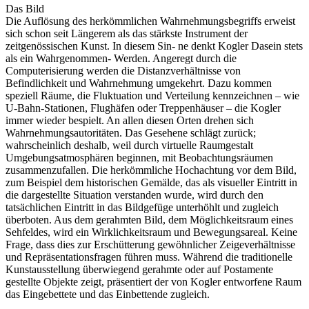
Das Bild
Die Auflösung des herkömmlichen Wahrnehmungsbegriffs erweist
sich schon seit Längerem als das stärkste Instrument der
zeitgenössischen Kunst. In diesem Sin- ne denkt Kogler Dasein stets
als ein Wahrgenommen- Werden. Angeregt durch die
Computerisierung werden die Distanzverhältnisse von
Befindlichkeit und Wahrnehmung umgekehrt. Dazu kommen
speziell Räume, die Fluktuation und Verteilung kennzeichnen – wie
U-Bahn-Stationen, Flughäfen oder Treppenhäuser – die Kogler
immer wieder bespielt. An allen diesen Orten drehen sich
Wahrnehmungsautoritäten. Das Gesehene schlägt zurück;
wahrscheinlich deshalb, weil durch virtuelle Raumgestalt
Umgebungsatmosphären beginnen, mit Beobachtungsräumen
zusammenzufallen. Die herkömmliche Hochachtung vor dem Bild,
zum Beispiel dem historischen Gemälde, das als visueller Eintritt in
die dargestellte Situation verstanden wurde, wird durch den
tatsächlichen Eintritt in das Bildgefüge unterhöhlt und zugleich
überboten. Aus dem gerahmten Bild, dem Möglichkeitsraum eines
Sehfeldes, wird ein Wirklichkeitsraum und Bewegungsareal. Keine
Frage, dass dies zur Erschütterung gewöhnlicher Zeigeverhältnisse
und Repräsentationsfragen führen muss. Während die traditionelle
Kunstausstellung überwiegend gerahmte oder auf Postamente
gestellte Objekte zeigt, präsentiert der von Kogler entworfene Raum
das Eingebettete und das Einbettende zugleich.