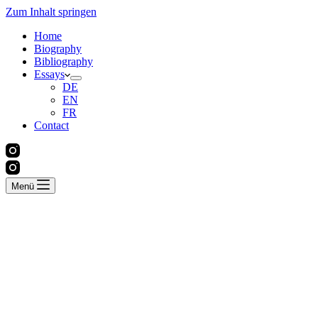
Zum Inhalt springen
Home
Biography
Bibliography
Essays
DE
EN
FR
Contact
Menü